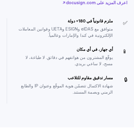
اعرف المزيد على docusign.com ↗
ملزم قانونياً في 180+ دولة
✅
متوافق مع eIDAS وESIGN وUETA وقوانين المعاملات
الإلكترونية في كندا والإمارات وعالمياً.
أي جهاز، في أي مكان
📱
يوقّع المشترون من هواتفهم في دقائق. لا طباعة، لا
مسح، لا ساعي بريدي.
مسار تدقيق مقاوم للتلاعب
🔒
شهادة الاكتمال تتضمّن هوية الموقّع وعنوان IP والطابع
الزمني وبصمة المستند.