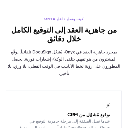
كيف يعمل داخل ONYX
من جاهزية العقد إلى التوقيع الكامل
خلال دقائق
بمجرد جاهزية العقد في Onyx، يُشغّل DocuSign تلقائياً. يوقّع
المشترون من هواتفهم. يتلقى الوكلاء إشعارات فورية. يحصل
المطورون على رؤية لخط الأنابيب في الوقت الفعلي، بلا ورق، بلا
تأخير.
⚡
توقيع مُشؾَّل من CRM
عندما تصل الصفقة إلى مرحلة جاهزية التوقيع في
Onyx، ينطلق DocuSign تلقائياً. يصل العقد إلى صندوق