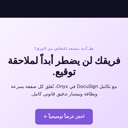
هل أنت مستعد للتخلص من الورق؟
فريقك لن يضطر أبداً لملاحقة
توقيع.
مع تكامل DocuSign في Onyx، تُغلق كل صفقة بسرعة
ونظافة وبمسار تدقيق قانوني كامل.
احجز عرضاً توضيحياً ←