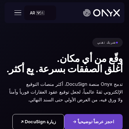
AR 🇸🇦
شريك تقني
وقّع من أي مكان.
أغلق الصفقات بسرعة. بِع أكثر.
تدمج Onyx منصة DocuSign، أكثر منصات التوقيع
الإلكتروني ثقةً عالمياً، لجعل توقيع عقود العقارات فورياً وآمناً
ولا ورق فيه، من العرض الأولي حتى السند النهائي.
احجز عرضاً توضيحياً →
زيارة DocuSign ↗