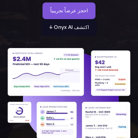
احجز عرضاً تجريبياً
اكتشف Onyx AI ↓