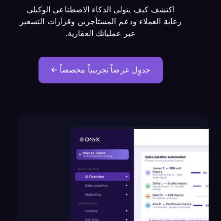
اكتشف كيف يتولى الذكاء الاصطناعي الوكيلي
رعاية العملاء ودعم المستأجرين وقرارات التسعير
عبر عملياتك العقارية.
جدوِل عرضاً تجريبياً مخصصاً ←