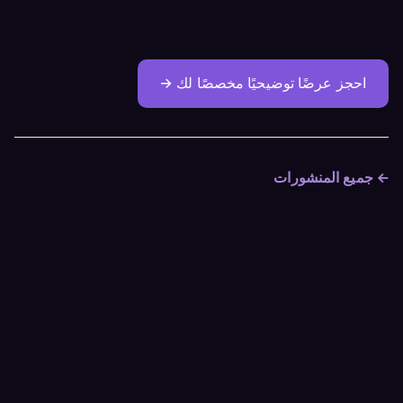
احجز عرضًا توضيحيًا مخصصًا لك →
← جميع المنشورات