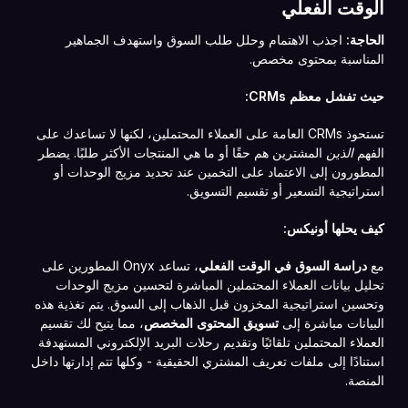
الوقت الفعلي
الحاجة:
اجذب الاهتمام وحلل طلب السوق واستهدف الجماهير
المناسبة بمحتوى مخصص.
حيث تفشل معظم CRMs:
تستحوذ CRMs العامة على العملاء المحتملين، لكنها لا تساعدك على
الفهم
الذين
المشترين هم حقًا أو ما هي المنتجات الأكثر طلبًا. يضطر
المطورون إلى الاعتماد على التخمين عند تحديد مزيج الوحدات أو
استراتيجية التسعير أو تقسيم التسويق.
كيف يحلها أونيكس:
مع
دراسة السوق في الوقت الفعلي
، تساعد Onyx المطورين على
تحليل بيانات العملاء المحتملين المباشرة لتحسين مزيج الوحدات
وتحسين استراتيجية المخزون قبل الذهاب إلى السوق. يتم تغذية هذه
البيانات مباشرة إلى
تسويق المحتوى المخصص
، مما يتيح لك تقسيم
العملاء المحتملين تلقائيًا وتقديم رحلات البريد الإلكتروني المستهدفة
استنادًا إلى ملفات تعريف المشتري الحقيقية - وكلها تتم إدارتها داخل
المنصة.