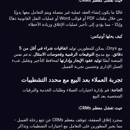
حيث تفشل معظم CRMs:
غالبًا ما يكون إنشاء العقد عملية غير متصلة ويتم التعامل معها يدويًا
من خلال ملفات PDF أو قوالب Word أو عمليات النقل القانونية ذهابًا
وإيابًا - مما يؤدي إلى تأخير عمليات الإغلاق وزيادة الأخطاء.
كيف يحلها أونيكس:
مع Onyx، يمكن للمطورين توليد
اتفاقيات شراء في أقل من 5
دقائق
، مع مدمج
التوقيعات الرقمية وفحوصات الامتثال
. تدعم نفس
المنصة أيضًا
توليد عقود الإيجار وإدارتها
لمحافظ التأجير وتقليل عبء
العمل الإداري وتحسين تجربة العميل.
تجربة العملاء بعد البيع مع محدد التشطيبات
الحاجة:
قم بإدارة اختيارات العملاء وطلبات الخدمة والترقيات
الشخصية بعد البيع.
حيث تفشل معظم CRMs:
بمجرد إغلاق الصفقة، تتوقف معظم CRMs عن تتبع رحلة العميل -
مما يجبر المطورين على التعامل مع اختيارات التشطيبات وتذاكر