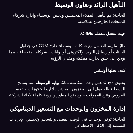
التأهيل الرائد وتعاون الوسيط
الحاجة:
قم بتأهيل العملاء المحتملين وتعيين الوسطاء وإدارة شركاء
المبيعات الخارجيين بسلاسة.
حيث تفشل معظم CRMs:
غالبًا ما يتم التعامل مع شبكات الوسطاء خارج CRM في جداول
البيانات أو رسائل البريد الإلكتروني أو بوابات الشركاء المنفصلة - مما
يؤدي إلى خلق تجارب مفككة وفقدان الرؤية.
كيف يحلها أونيكس:
يحتوي Onyx على وحدة متكاملة تمامًا
بوابة الوسيط
، مما يسمح
للوسطاء بالوصول إلى المخزون المباشر وإدارة الحجوزات وتقديم
العروض وتتبع العمولات - مع منح المطورين رؤية كاملة لأداء الشركاء.
إدارة المخزون والوحدات مع التسعير الديناميكي
الحاجة:
توفر الوحدات في الوقت الفعلي والتسعير وتحسين الإيرادات
المستند إلى الذكاء الاصطناعي.