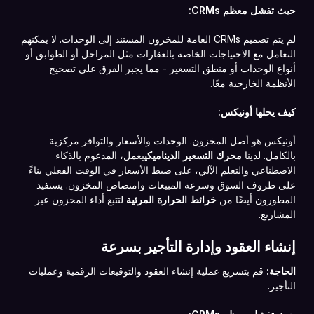
حيث تفشل معظم CRMs:
لم يتم تصميم CRMs العامة للمخزون المستند إلى الوحدات. لا يمكنهم
التعامل مع الاحتياجات الخاصة بالعقارات مثل المراحل أو الطوابق أو
أنواع الوحدات أو منطق التسعير - مما يجبر الفرق على تصحيح
الأنظمة الخارجية معًا.
كيف يحلها أونيكس:
أونيكس هو أصل المخزون. الوحدات والأسعار والتوافر مركزية
بالكامل. لدينا
محرك التسعير الديناميكي
يعمل، المدعوم بالذكاء
الاصطناعي والتعلم الآلي، على ضبط الأسعار في الوقت الفعلي بناءً
على ظروف السوق وسرعة المبيعات وامتصاص المخزون. يستفيد
المطورون أيضًا من
خرائط الحرارة المرئية
لتتبع أداء المخزون عبر
المشاريع.
إنشاء العقود وإدارة التأجير بسرعة
الحاجة:
قم بتسريع عملية إنشاء العقود والتوقيعات الرقمية وعمليات
التأجير.