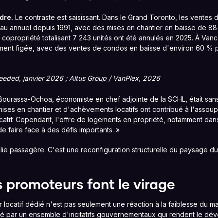
dre.
Le contraste est saisissant. Dans le Grand Toronto, les vente
veau annuel depuis 1991, avec des mises en chantier en baisse de 88 
copropriété totalisant 7 243 unités ont été annulés en 2025. À Vanco
ement figée, avec des ventes de condos en baisse d'environ 60 % p
eeded, janvier 2026 ; Altus Group / VanPlex, 2026
Bourassa-Ochoa, économiste en chef adjointe de la SCHL, était san
mises en chantier et d'achèvements locatifs ont contribué à l'assou
catif. Cependant, l'offre de logements en propriété, notamment da
e faire face à des défis importants. »
lie passagère. C'est une reconfiguration structurelle du paysage 
s promoteurs font le virage
er locatif dédié n'est pas seulement une réaction à la faiblesse du m
éré par un ensemble d'incitatifs gouvernementaux qui rendent le dé