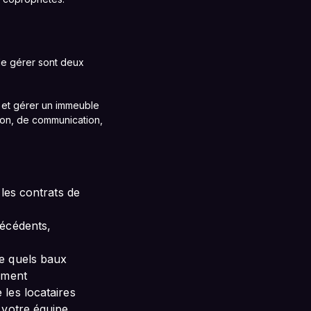
 le gérer sont deux
r et gérer un immeuble
tion, de communication,
 les contrats de
técédents,
ce quels baux
ement
les locataires
 votre équipe