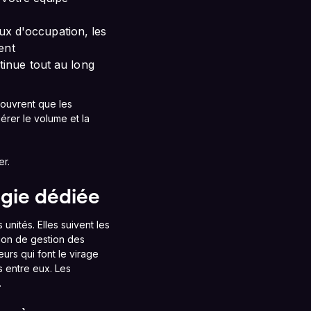
aux d'occupation, les
ent
inue tout au long
couvrent que les
érer le volume et la
er.
ogie dédiée
nités. Elles suivent les
tion de gestion des
urs qui font le virage
s entre eux. Les
.