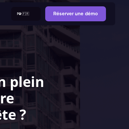
FR 🇫🇷
Réserver une démo
n plein
re
te ?