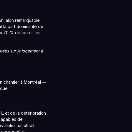
n jalon remarquable.
t la part dominante de
ui 70 % de toutes les
nées sur le logement à
en chantier à Montréal —
ique.
 et de la détérioration
 capables de
isibles, un attrait
e copropriétés.