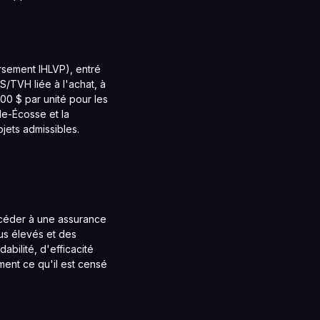
rsement IHLVP), entré
/TVH liée à l'achat, à
00 $ par unité pour les
le-Écosse et la
jets admissibles.
ccéder à une assurance
us élevés et des
ilité, d'efficacité
ment ce qu'il est censé