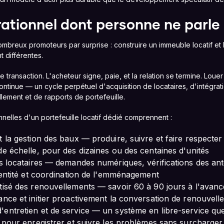
rationnel dont personne ne parle
ombreux promoteurs par surprise : construire un immeuble locatif et
 différentes.
transaction. L'acheteur signe, paie, et la relation se termine. Loue
 continue — un cycle perpétuel d'acquisition de locataires, d'intégra
lement et de rapports de portefeuille.
nelles d'un portefeuille locatif dédié comprennent :
t la gestion des baux — produire, suivre et faire respecter
de échelle, pour des dizaines ou des centaines d'unités
es locataires — demandes numériques, vérifications des an
identité et coordination de l'emménagement
tisé des renouvellements — savoir 60 à 90 jours à l'avan
ance et initier proactivement la conversation de renouvell
entretien et de service — un système en libre-service que 
r pour enregistrer et suivre les problèmes sans surcharger