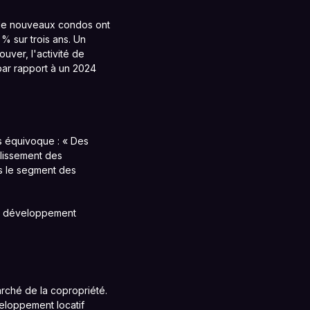
s de nouveaux condos ont
% sur trois ans. Un
uver, l'activité de
ar rapport à un 2024
s équivoque : « Des
plissement des
ns le segment des
du développement
arché de la copropriété.
veloppement locatif