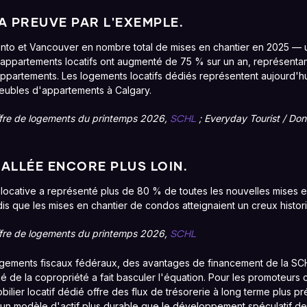
A PREUVE PAR L'EXEMPLE.
nto et Vancouver en nombre total de mises en chantier en 2025 — u
'appartements locatifs ont augmenté de 75 % sur un an, représentan
'appartements. Les logements locatifs dédiés représentent aujourd'h
eubles d'appartements à Calgary.
offre de logements du printemps 2026,
; Everyday Tourist / Don
SCHL
ALLÉE ENCORE PLUS LOIN.
n locative a représenté plus de 80 % de toutes les nouvelles mises 
is que les mises en chantier de condos atteignaient un creux histor
offre de logements du printemps 2026,
SCHL
gements fiscaux fédéraux, des avantages de financement de la SCHL
 de la copropriété a fait basculer l'équation. Pour les promoteurs
obilier locatif dédié offre des flux de trésorerie à long terme plus prév
 et un modèle d'actif plus durable que le développement spéculatif d