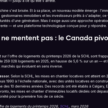
nait — jusqu'à ce qu'elle s'arrête.
ine s'est brisée. Et à sa place, un nouveau modèle émerge : l'immob
 gestionnaires immobiliers et les investisseurs prêts à s'adapter, ce
unités d'une génération. Mais il exige aussi une approche opératio
rente — et une plateforme technologique conçue pour y répondre.
s ne mentent pas : le Canada pivo
sur l'offre de logements du printemps 2026 de la SCHL sont frapp
de 259 028 logements en 2025, en hausse de 5,6 % sur un an — et l'
x marchés qui évoluent en sens inverse.
 essor.
Selon la SCHL, les mises en chantier locatives ont atteint en
uis 1990 à l'échelle nationale, avec des unités locatives en constru
 des 10 dernières années. Des records ont été établis à Calgary, 
oronto, les mises en chantier d'immeubles locatifs dédiés ont dépas
iété pour la première fois de ce siècle.
offre de logements du printemps 2026,
, mars 2026
SCHL