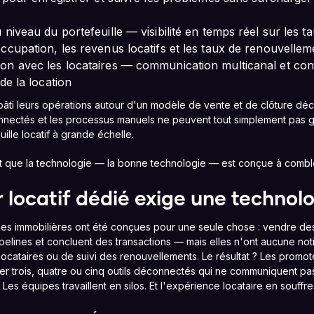
 niveau du portefeuille — visibilité en temps réel sur les t
ccupation, les revenus locatifs et les taux de renouvellem
n avec les locataires — communication multicanal et cont
de la location
bâti leurs opérations autour d'un modèle de vente et de clôture dé
connectés et les processus manuels ne peuvent tout simplement pas g
ille locatif à grande échelle.
t que la technologie — la bonne technologie — est conçue à combl
r locatif dédié exige une technol
es immobilières ont été conçues pour une seule chose : vendre des u
ipelines et concluent des transactions — mais elles n'ont aucune no
locataires ou de suivi des renouvellements. Le résultat ? Les promote
er trois, quatre ou cinq outils déconnectés qui ne communiquent pa
Les équipes travaillent en silos. Et l'expérience locataire en souffre