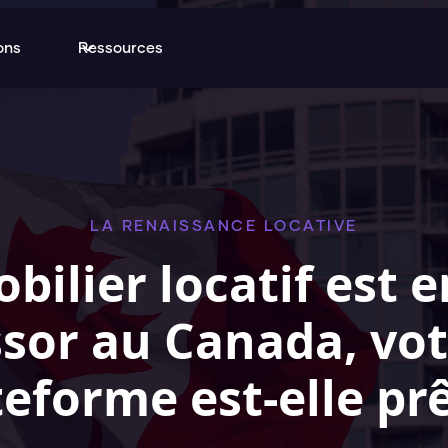
ons
Ressources
LA RENAISSANCE LOCATIVE
bilier locatif est e
ssor au Canada, vot
teforme est-elle prê