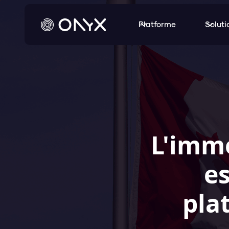
Platforme
Soluti
L'immo
e
pla