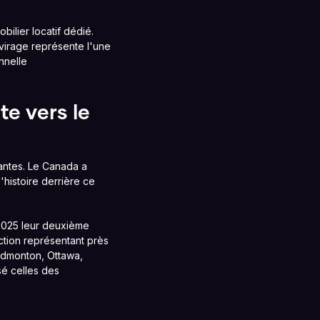
ilier locatif dédié.
 virage représente l'une
nnelle
te vers le
antes. Le Canada a
histoire derrière ce
 2025 leur deuxième
ction représentant près
Edmonton, Ottawa,
sé celles des