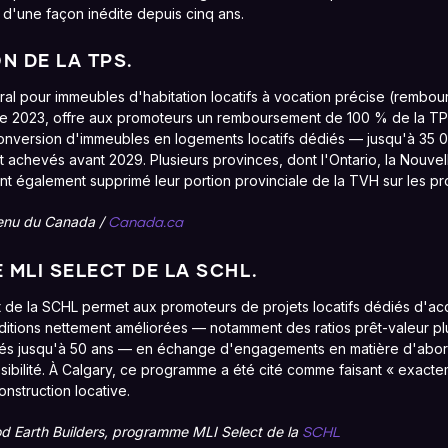
 d'une façon inédite depuis cinq ans.
N DE LA TPS.
l pour immeubles d'habitation locatifs à vocation précise (rembou
e 2023, offre aux promoteurs un remboursement de 100 % de la TPS
 conversion d'immeubles en logements locatifs dédiés — jusqu'à 35 0
t achevés avant 2029. Plusieurs provinces, dont l'Ontario, la Nouvel
t également supprimé leur portion provinciale de la TVH sur les pro
enu du Canada /
Canada.ca
MLI SELECT DE LA SCHL.
t de la SCHL permet aux promoteurs de projets locatifs dédiés d'a
itions nettement améliorées — notamment des ratios prêt-valeur pl
és jusqu'à 50 ans — en échange d'engagements en matière d'abordab
ibilité. À Calgary, ce programme a été cité comme faisant « exacte
construction locative.
d Earth Builders, programme MLI Select de la
SCHL