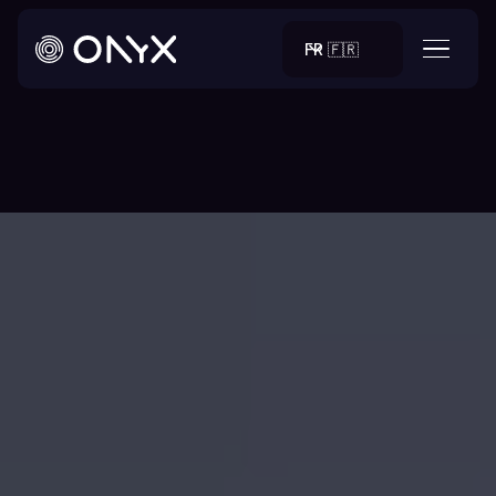
FR 🇫🇷