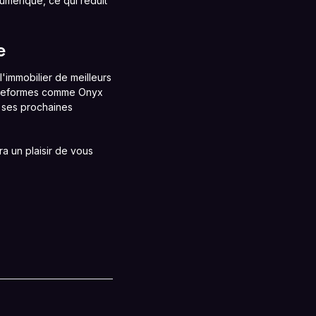
umérique, ce qui réduit
e
'immobilier de meilleurs
plateformes comme Onyx
e ses prochaines
a un plaisir de vous