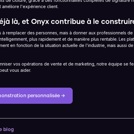
ts de clôture, grâce à des fonctionnalités complètes de signature n
t améliore l'expérience client.
éjà là, et Onyx contribue à le construir
 à remplacer des personnes, mais à donner aux professionnels de l
 intelligemment, plus rapidement et de manière plus rentable. Les 
nt en fonction de la situation actuelle de l'industrie, mais aussi d
nniser vos opérations de vente et de marketing, notre équipe se fer
eut vous aider.
onstration personnalisée →
e blog