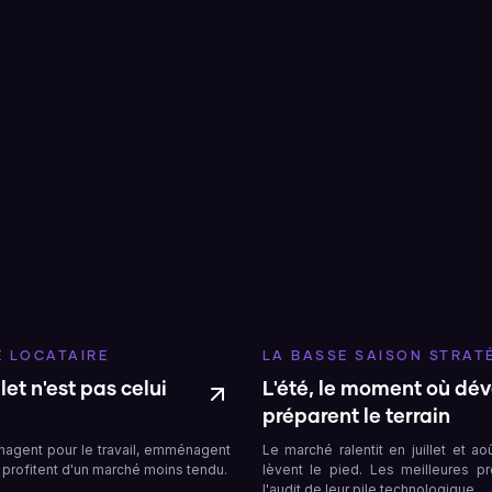
 LOCATAIRE
LA BASSE SAISON STRAT
let n'est pas celui
L'été, le moment où dé
préparent le terrain
nagent pour le travail, emménagent
Le marché ralentit en juillet et a
u profitent d'un marché moins tendu.
lèvent le pied. Les meilleures pro
l'audit de leur pile technologique.