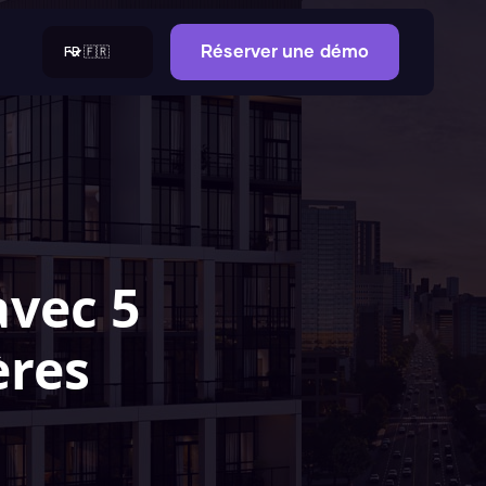
FR 🇫🇷
Réserver une démo
avec 5
ères