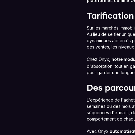
plateformes comme Ony
Tarificatio
Sur les marchés immobili
Au lieu de se fier uniqu
dynamiques alimentés pa
des ventes, les niveaux 
Chez Onyx,
notre modu
d'absorption, tout en gar
pour garder une longue
Des parcour
L'expérience de l'ache
semaines ou des mois av
séquences d'e-mails, du 
comportement de chaqu
Avec Onyx
automatisat