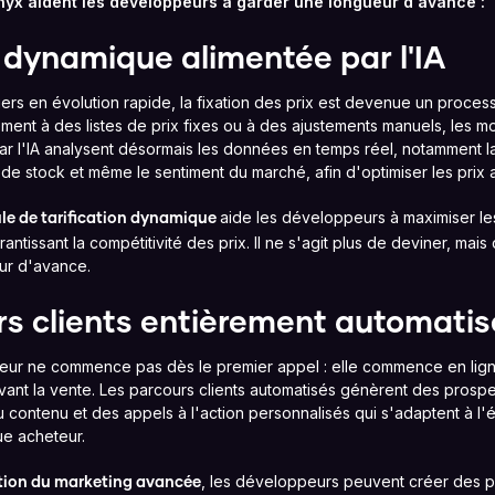
x aident les développeurs à garder une longueur d'avance :
n dynamique alimentée par l'IA
ers en évolution rapide, la fixation des prix est devenue un processu
ement à des listes de prix fixes ou à des ajustements manuels, les mo
r l'IA analysent désormais les données en temps réel, notamment l
de stock et même le sentiment du marché, afin d'optimiser les prix 
aide les développeurs à maximiser le
le de tarification dynamique
antissant la compétitivité des prix. Il ne s'agit plus de deviner, mais
ur d'avance.
s clients entièrement automatis
teur ne commence pas dès le premier appel : elle commence en lig
ant la vente. Les parcours clients automatisés génèrent des prosp
contenu et des appels à l'action personnalisés qui s'adaptent à l'é
e acheteur.
, les développeurs peuvent créer des p
ion du marketing avancée